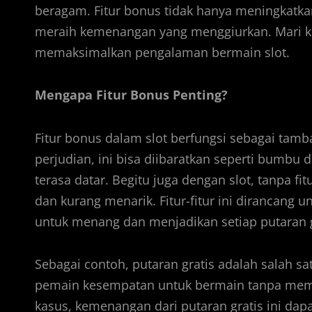
beragam. Fitur bonus tidak hanya meningkatka
meraih kemenangan yang menggiurkan. Mari kit
memaksimalkan pengalaman bermain slot.
Mengapa Fitur Bonus Penting?
Fitur bonus dalam slot berfungsi sebagai ta
perjudian, ini bisa diibaratkan seperti bum
terasa datar. Begitu juga dengan slot, tanpa 
dan kurang menarik. Fitur-fitur ini dirancan
untuk menang dan menjadikan setiap putaran 
Sebagai contoh, putaran gratis adalah salah s
pemain kesempatan untuk bermain tanpa memp
kasus, kemenangan dari putaran gratis ini dap