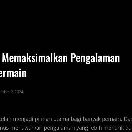
s: Memaksimalkan Pengalaman
ermain
tober 2, 2024
telah menjadi pilihan utama bagi banyak pemain. Dar
onus menawarkan pengalaman yang lebih menarik da