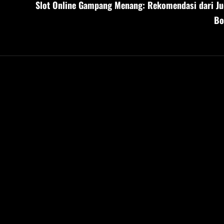
Slot Online Gampang Menang: Rekomendasi dari Ju
Bo