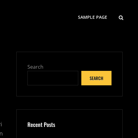
SEARCH
SAMPLE PAGE
Search
SEARCH
i
Recent Posts
n