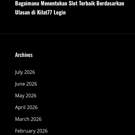
navigation
Bagaimana Menentukan Slot Terbaik Berdasarkan
Post
Ulasan di Kilat77 Login
Archives
July 2026
June 2026
May 2026
April 2026
March 2026
February 2026