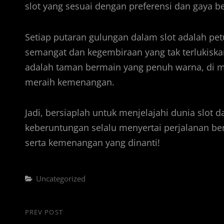
slot yang sesuai dengan preferensi dan gaya 
Setiap putaran gulungan dalam slot adalah petu
semangat dan kegembiraan yang tak terlukiskan
adalah taman bermain yang penuh warna, di 
meraih kemenangan.
Jadi, bersiaplah untuk menjelajahi dunia slot
keberuntungan selalu menyertai perjalanan 
serta kemenangan yang dinanti!
Categories
Uncategorized
Post
PREV POST
Previous