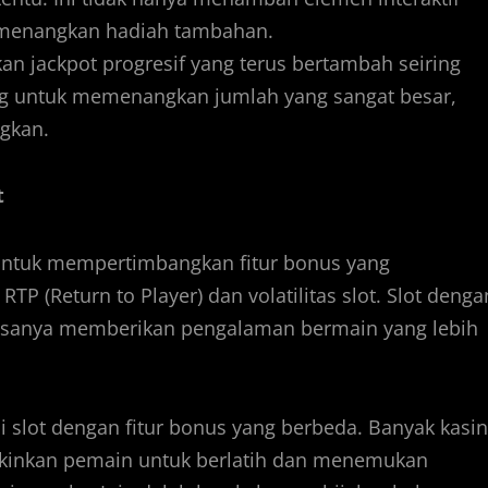
emenangkan hadiah tambahan.
an jackpot progresif yang terus bertambah seiring
ng untuk memenangkan jumlah yang sangat besar,
gkan.
t
 untuk mempertimbangkan fitur bonus yang
TP (Return to Player) dan volatilitas slot. Slot denga
biasanya memberikan pengalaman bermain yang lebih
i slot dengan fitur bonus yang berbeda. Banyak kasi
kinkan pemain untuk berlatih dan menemukan