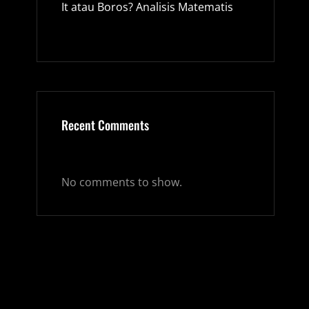
It atau Boros? Analisis Matematis
Recent Comments
No comments to show.