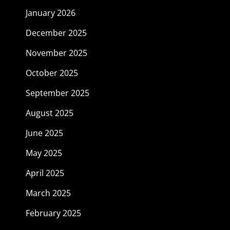
January 2026
December 2025
November 2025
October 2025
September 2025
August 2025
June 2025
May 2025
April 2025
March 2025
February 2025