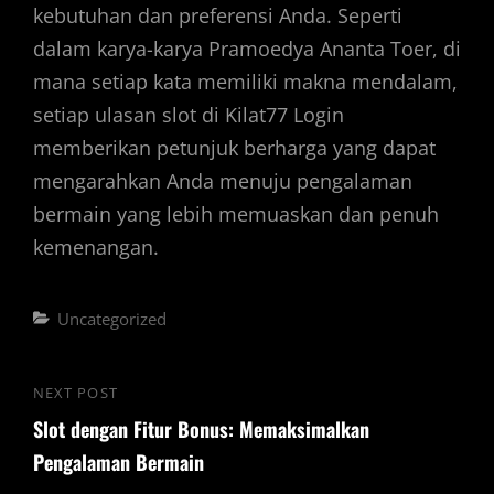
kebutuhan dan preferensi Anda. Seperti
dalam karya-karya Pramoedya Ananta Toer, di
mana setiap kata memiliki makna mendalam,
setiap ulasan slot di Kilat77 Login
memberikan petunjuk berharga yang dapat
mengarahkan Anda menuju pengalaman
bermain yang lebih memuaskan dan penuh
kemenangan.
Categories
Uncategorized
Post
NEXT POST
Next
navigation
Slot dengan Fitur Bonus: Memaksimalkan
Post
Pengalaman Bermain