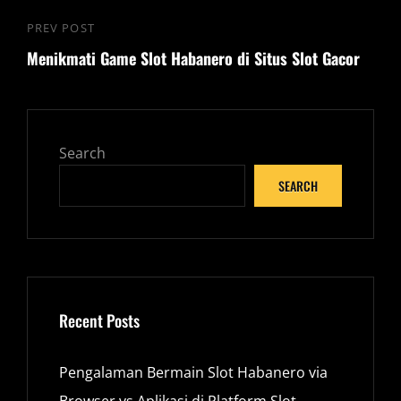
PREV POST
Previous
Menikmati Game Slot Habanero di Situs Slot Gacor
Post
Search
SEARCH
Recent Posts
Pengalaman Bermain Slot Habanero via
Browser vs Aplikasi di Platform Slot