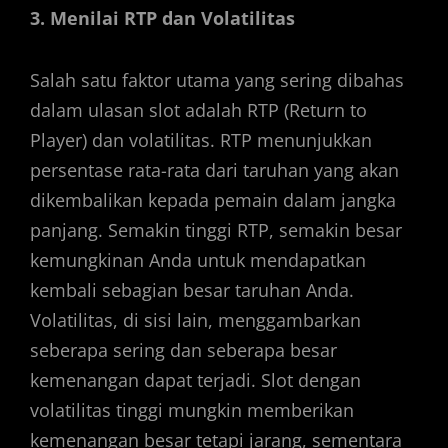
3. Menilai RTP dan Volatilitas
Salah satu faktor utama yang sering dibahas
dalam ulasan slot adalah RTP (Return to
Player) dan volatilitas. RTP menunjukkan
persentase rata-rata dari taruhan yang akan
dikembalikan kepada pemain dalam jangka
panjang. Semakin tinggi RTP, semakin besar
kemungkinan Anda untuk mendapatkan
kembali sebagian besar taruhan Anda.
Volatilitas, di sisi lain, menggambarkan
seberapa sering dan seberapa besar
kemenangan dapat terjadi. Slot dengan
volatilitas tinggi mungkin memberikan
kemenangan besar tetapi jarang, sementara