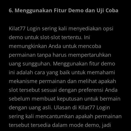
6. Menggunakan Fitur Demo dan Uji Coba
Kilat77 Login sering kali menyediakan opsi
demo untuk slot-slot tertentu. Ini
memungkinkan Anda untuk mencoba
permainan tanpa harus mempertaruhkan
uang sungguhan. Menggunakan fitur demo
ini adalah cara yang baik untuk memahami
mekanisme permainan dan melihat apakah
slot tersebut sesuai dengan preferensi Anda
sebelum membuat keputusan untuk bermain
dengan uang asli. Ulasan di Kilat77 Login
sering kali mencantumkan apakah permainan
tersebut tersedia dalam mode demo, jadi