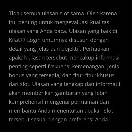
Tidak semua ulasan slot sama. Oleh karena
itu, penting untuk mengevaluasi kualitas
ulasan yang Anda baca. Ulasan yang baik di
Kilat77 Login umumnya disusun dengan
detail yang jelas dan objektif. Perhatikan
apakah ulasan tersebut mencakup informasi
penting seperti frekuensi kemenangan, jenis
bonus yang tersedia, dan fitur-fitur khusus
dari slot. Ulasan yang lengkap dan informatif
akan memberikan gambaran yang lebih
komprehensif mengenai permainan dan
membantu Anda menentukan apakah slot
tersebut sesuai dengan preferensi Anda.