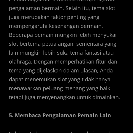
pengalaman bermain. Selain itu, tema slot
juga merupakan faktor penting yang
mempengaruhi kesenangan bermain.
Beberapa pemain mungkin lebih menyukai
slot bertema petualangan, sementara yang
lain mungkin lebih suka tema fantasi atau
olahraga. Dengan memperhatikan fitur dan
tema yang dijelaskan dalam ulasan, Anda
dapat menemukan slot yang tidak hanya
menawarkan peluang menang yang baik
tetapi juga menyenangkan untuk dimainkan.
5. Membaca Pengalaman Pemain Lain