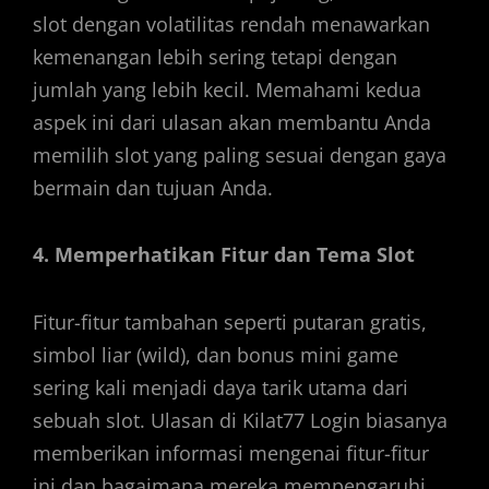
slot dengan volatilitas rendah menawarkan
kemenangan lebih sering tetapi dengan
jumlah yang lebih kecil. Memahami kedua
aspek ini dari ulasan akan membantu Anda
memilih slot yang paling sesuai dengan gaya
bermain dan tujuan Anda.
4. Memperhatikan Fitur dan Tema Slot
Fitur-fitur tambahan seperti putaran gratis,
simbol liar (wild), dan bonus mini game
sering kali menjadi daya tarik utama dari
sebuah slot. Ulasan di Kilat77 Login biasanya
memberikan informasi mengenai fitur-fitur
ini dan bagaimana mereka mempengaruhi