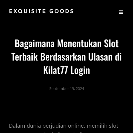
EXQUISITE GOODS
Bagaimana Menentukan Slot
Terbaik Berdasarkan Ulasan di
Kilat77 Login
September 19, 2024
Dalam dunia perjudian online, memilih slot