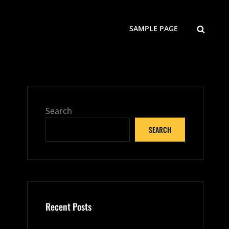
SEARCH
SAMPLE PAGE
Search
SEARCH
Recent Posts