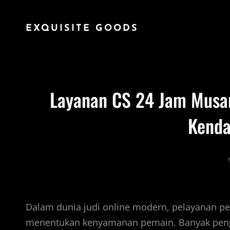
EXQUISITE GOODS
Layanan CS 24 Jam Musan
Kenda
Dalam dunia judi online modern, pelayanan pe
menentukan kenyamanan pemain. Banyak pengg