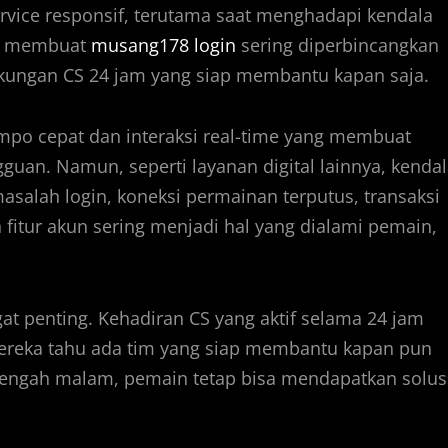
vice responsif, terutama saat menghadapi kendala
ang membuat
musang178 login
sering diperbincangkan
kungan CS 24 jam yang siap membantu kapan saja.
empo cepat dan interaksi real-time yang membuat
uan. Namun, seperti layanan digital lainnya, kenda
 masalah login, koneksi permainan terputus, transaksi
fitur akun sering menjadi hal yang dialami pemain,
gat penting. Kehadiran CS yang aktif selama 24 jam
reka tahu ada tim yang siap membantu kapan pun
n tengah malam, pemain tetap bisa mendapatkan solus