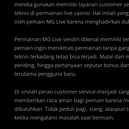
mereka gunakan memiliki layanan customer ser
teknis di permainan live casino. Hal inilah y
oleh pemain MG Live karena menghadirkan du
Permainan MG Live sendiri dikenal memiliki t
pemain ingin menikmati permainan tanpa gangg
teknis terkadang tetap bisa terjadi. Mulai dari
pending, hingga pertanyaan seputar bonus dan 
terutama pengguna baru.
Di sinilah peran customer service menjadi san
memberikan rasa aman bagi pemain karena me
dibutuhkan. Tidak peduli pagi, siang, ataupu
ketika mengalami masalah saat bermain.