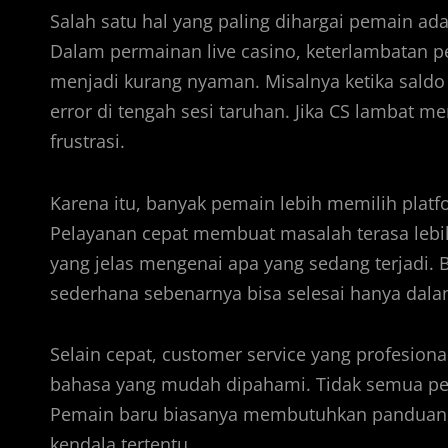
Salah satu hal yang paling dihargai pemain ad
Dalam permainan live casino, keterlambatan
menjadi kurang nyaman. Misalnya ketika sald
error di tengah sesi taruhan. Jika CS lambat 
frustrasi.
Karena itu, banyak pemain lebih memilih platf
Pelayanan cepat membuat masalah terasa lebi
yang jelas mengenai apa yang sedang terjadi.
sederhana sebenarnya bisa selesai hanya dalam
Selain cepat, customer service yang profesi
bahasa yang mudah dipahami. Tidak semua pema
Pemain baru biasanya membutuhkan panduan s
kendala tertentu.