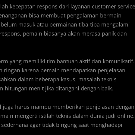
alah kecepatan respons dari layanan customer service
 penanganan bisa membuat pengalaman bermain
o belum masuk atau permainan tiba-tiba mengalami
merespons, pemain biasanya akan merasa panik dan
orm yang memiliki tim bantuan aktif dan komunikatif.
h ringan karena pemain mendapatkan penjelasan
 Bahkan dalam beberapa kasus, masalah teknis
 hitungan menit jika ditangani dengan baik.
onal juga harus mampu memberikan penjelasan dengan
in mengerti istilah teknis dalam dunia judi online.
ederhana agar tidak bingung saat menghadapi