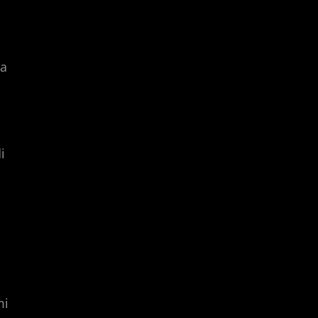
ya
i
l
mi