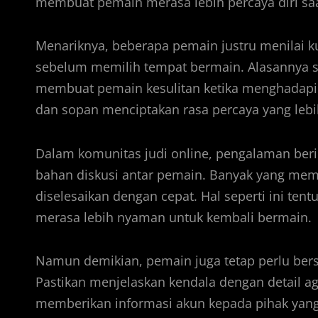
membuat pemain merasa lebih percaya diri sa
Menariknya, beberapa pemain justru menilai ku
sebelum memilih tempat bermain. Alasannya s
membuat pemain kesulitan ketika menghadapi 
dan sopan menciptakan rasa percaya yang lebi
Dalam komunitas judi online, pengalaman beri
bahan diskusi antar pemain. Banyak yang memba
diselesaikan dengan cepat. Hal seperti ini t
merasa lebih nyaman untuk kembali bermain.
Namun demikian, pemain juga tetap perlu bers
Pastikan menjelaskan kendala dengan detail a
memberikan informasi akun kepada pihak yang 