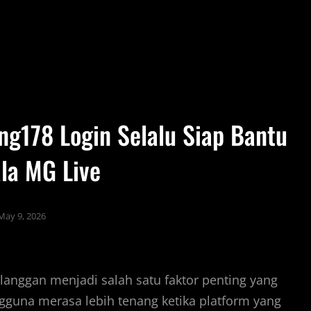
g178 Login Selalu Siap Bantu
la MG Live
May 9, 2026
langgan menjadi salah satu faktor penting yang
una merasa lebih tenang ketika platform yang