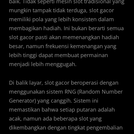
baik. Tidak seperti mesin slot tradisional yang
mungkin tampak tidak terduga, slot gacor
memiliki pola yang lebih konsisten dalam
membagikan hadiah. Ini bukan berarti semua
slot gacor pasti akan memenangkan hadiah
besar, namun frekuensi kemenangan yang
lebih tinggi dapat membuat permainan
menjadi lebih menggugah.
Di balik layar, slot gacor beroperasi dengan
menggunakan sistem RNG (Random Number
Generator) yang canggih. Sistem ini
memastikan bahwa setiap putaran adalah
acak, namun ada beberapa slot yang
dikembangkan dengan tingkat pengembalian