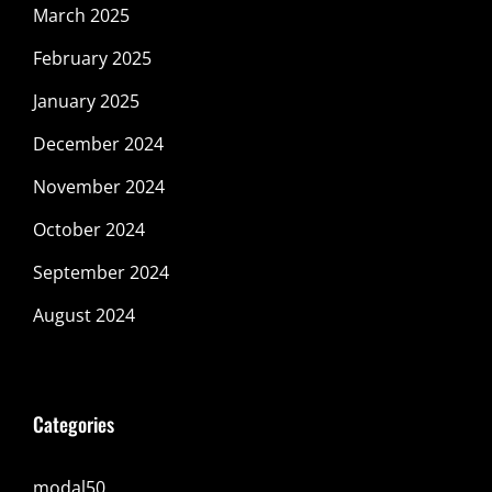
March 2025
February 2025
January 2025
December 2024
November 2024
October 2024
September 2024
August 2024
Categories
modal50