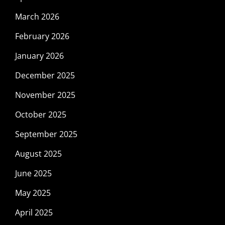
March 2026
February 2026
January 2026
December 2025
November 2025
October 2025
September 2025
August 2025
June 2025
May 2025
April 2025