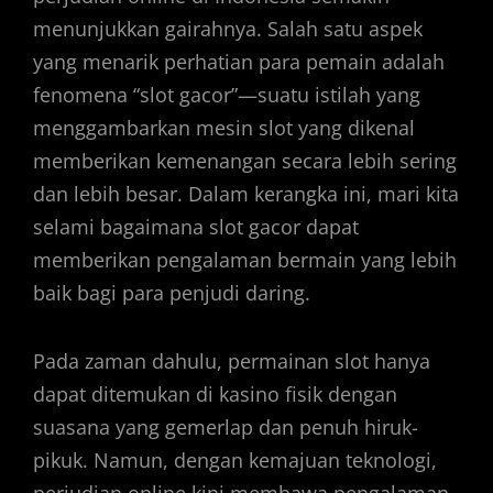
menunjukkan gairahnya. Salah satu aspek
yang menarik perhatian para pemain adalah
fenomena “slot gacor”—suatu istilah yang
menggambarkan mesin slot yang dikenal
memberikan kemenangan secara lebih sering
dan lebih besar. Dalam kerangka ini, mari kita
selami bagaimana slot gacor dapat
memberikan pengalaman bermain yang lebih
baik bagi para penjudi daring.
Pada zaman dahulu, permainan slot hanya
dapat ditemukan di kasino fisik dengan
suasana yang gemerlap dan penuh hiruk-
pikuk. Namun, dengan kemajuan teknologi,
perjudian online kini membawa pengalaman